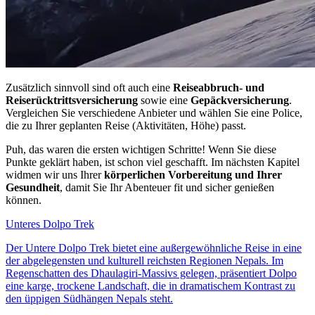
Zusätzlich sinnvoll sind oft auch eine
Reiseabbruch- und
Reiserücktrittsversicherung
sowie eine
Gepäckversicherung
.
Vergleichen Sie verschiedene Anbieter und wählen Sie eine Police,
die zu Ihrer geplanten Reise (Aktivitäten, Höhe) passt.
Puh, das waren die ersten wichtigen Schritte! Wenn Sie diese
Punkte geklärt haben, ist schon viel geschafft. Im nächsten Kapitel
widmen wir uns Ihrer
körperlichen Vorbereitung und Ihrer
Gesundheit
, damit Sie Ihr Abenteuer fit und sicher genießen
können.
Unteres Dolpo Trek
Der Untere Dolpo Trek bietet eine außergewöhnliche Reise in eine
der abgelegensten und kulturell reichsten Regionen Nepals. Im
Regenschatten des Dhaulagiri-Massivs gelegen, präsentiert Dolpo
eine karge, trockene Landschaft, die in dramatischem Kontrast zu
den üppigen Südhängen Nepals steht.