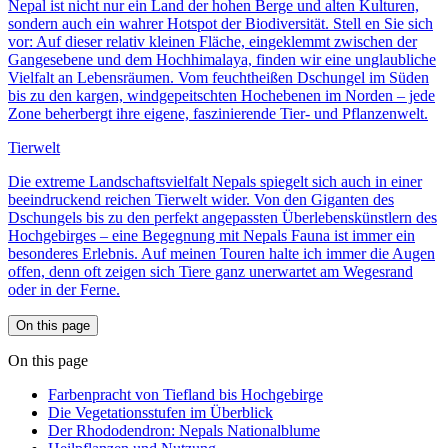
Nepal ist nicht nur ein Land der hohen Berge und alten Kulturen,
sondern auch ein wahrer Hotspot der Biodiversität. Stell en Sie sich
vor: Auf dieser relativ kleinen Fläche, eingeklemmt zwischen der
Gangesebene und dem Hochhimalaya, finden wir eine unglaubliche
Vielfalt an Lebensräumen. Vom feuchtheißen Dschungel im Süden
bis zu den kargen, windgepeitschten Hochebenen im Norden – jede
Zone beherbergt ihre eigene, faszinierende Tier- und Pflanzenwelt.
Tierwelt
Die extreme Landschaftsvielfalt Nepals spiegelt sich auch in einer
beeindruckend reichen Tierwelt wider. Von den Giganten des
Dschungels bis zu den perfekt angepassten Überlebenskünstlern des
Hochgebirges – eine Begegnung mit Nepals Fauna ist immer ein
besonderes Erlebnis. Auf meinen Touren halte ich immer die Augen
offen, denn oft zeigen sich Tiere ganz unerwartet am Wegesrand
oder in der Ferne.
On this page
On this page
Farbenpracht von Tiefland bis Hochgebirge
Die Vegetationsstufen im Überblick
Der Rhododendron: Nepals Nationalblume