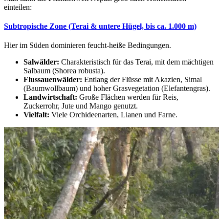
einteilen:
Subtropische Zone (Terai & untere Hügel, bis ca. 1.000 m)
Hier im Süden dominieren feucht-heiße Bedingungen.
Salwälder:
Charakteristisch für das Terai, mit dem mächtigen
Salbaum (Shorea robusta).
Flussauenwälder:
Entlang der Flüsse mit Akazien, Simal
(Baumwollbaum) und hoher Grasvegetation (Elefantengras).
Landwirtschaft:
Große Flächen werden für Reis,
Zuckerrohr, Jute und Mango genutzt.
Vielfalt:
Viele Orchideenarten, Lianen und Farne.